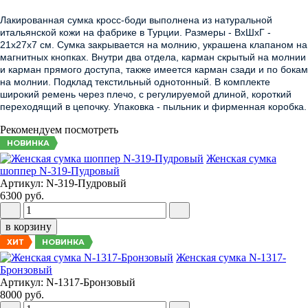
Лакированная сумка кросс-боди выполнена из натуральной
итальянской кожи на фабрике в Турции. Размеры - ВхШхГ -
21х27х7 см. Сумка закрывается на молнию, украшена клапаном на
магнитных кнопках. Внутри два отдела, карман скрытый на молнии
и карман прямого доступа, также имеется карман сзади и по бокам
на молнии. Подклад текстильный однотонный. В комплекте
широкий ремень через плечо, с регулируемой длиной, короткий
переходящий в цепочку. Упаковка - пыльник и фирменная коробка.
Рекомендуем посмотреть
НОВИНКА
Женская сумка
шоппер N-319-Пудровый
Артикул: N-319-Пудровый
6300 руб.
в корзину
НОВИНКА
ХИТ
Женская сумка N-1317-
Бронзовый
Артикул: N-1317-Бронзовый
8000 руб.