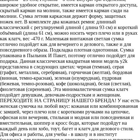
широкое удобное открытие, имеется карман открытого доступа,
скрытый карман на молнии, также имеется карман сзади на
молнии. Сумка летняя каркасная держит форму, защитных
ножек нет. В комплекте два кожаных ремня: длинный
классический с регулируемой длиной ( длина 93 см) и короткий
объёмный (длина 61 см), можно носить через плечо или в руках
как клатч, вес -470 г. Маленькая винтажная светлая сумка
отлично подойдет как для вечернего и делового, также и для
повседневного образа. Подкладка плотная однотонная. Сумка
упакована в Пыльник И Пакет, поэтому отлично подойдет для
подарка. Данная классическая квадратная мини модель y2k
представлена в следующих цветах: черная (темная), серая
(графит, металлик, серебряная), горчичная (желтая), бордовая
(винная, темно-красная), зеленая (изумрудная), пудровая
(бежевая, темно-розовая), кофе (шоколадная), белая (светлая),
фиолетовая (сиреневая). Эта минималистичная сумка клатч
подойдет девушкам, девочкам-подросткам и женщинам.
ПЕРЕХОДИТЕ НА СТРАНИЦУ НАШЕГО БРЕНДА! У нас есть
женская сумочка на любой вкус: кожаная или комбинированная
с замшей, через плечо или с короткими ручками на цепочке,
офисная или вечерняя, стильная и модная или повседневная и
вместительная, шоппер и кросс боди, которые подойдут на
каждый день или хобо, тоут, багет и клатч для делового стиля.
Для офиса и работы, для учебы - в школу и в институт
(колледж), для путешествия и прогулки - трендовые турецкие