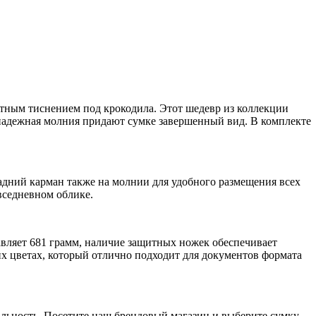
ктным тиснением под крокодила. Этот шедевр из коллекции
и надежная молния придают сумке завершенный вид. В комплекте
адний карман также на молнии для удобного размещения всех
вседневном облике.
тавляет 681 грамм, наличие защитных ножек обеспечивает
их цветах, который отлично подходит для документов формата
льность. Посетите наш брендовый магазин и выберите сумку,