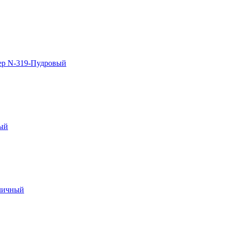
ер N-319-Пудровый
вый
рчичный