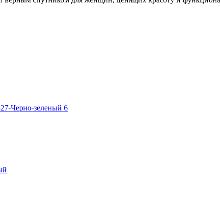
827-Черно-зеленый 6
ый