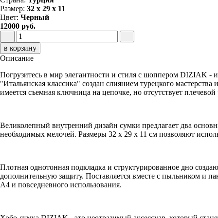
Размер:
32 х 29 х 11
Цвет:
Черный
12000 руб.
в корзину
Описание
Погрузитесь в мир элегантности и стиля с шоппером DIZIAK - 
"Итальянская классика" создан слиянием турецкого мастерства
имеется съемная ключница на цепочке, но отсутствует плечевой 
Великолепный внутренний дизайн сумки предлагает два основн
необходимых мелочей. Размеры 32 х 29 х 11 см позволяют исполь
Плотная однотонная подкладка и структурированное дно создают
дополнительную защиту. Поставляется вместе с пыльником и пак
А4 и повседневного использования.
Хобо-сумка DIZIAK - это неотразимый аксессуар, который стан