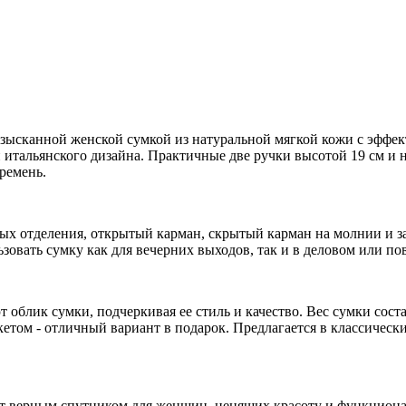
изысканной женской сумкой из натуральной мягкой кожи с эффе
 и итальянского дизайна. Практичные две ручки высотой 19 см 
ремень.
ых отделения, открытый карман, скрытый карман на молнии и з
зовать сумку как для вечерних выходов, так и в деловом или по
 облик сумки, подчеркивая ее стиль и качество. Вес сумки сос
етом - отличный вариант в подарок. Предлагается в классическ
ет верным спутником для женщин, ценящих красоту и функциона