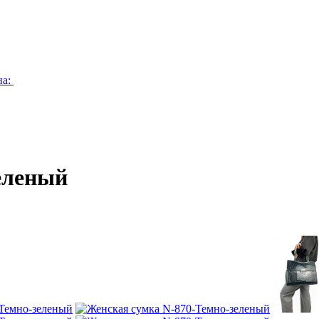
на:
еленый