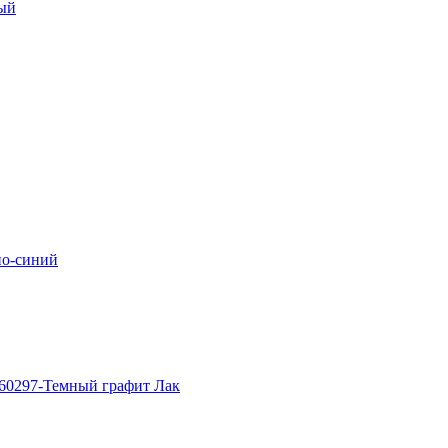
ный
но-синий
-60297-Темный графит Лак