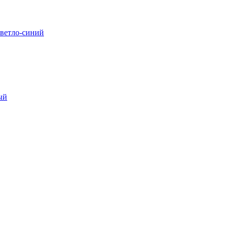
Светло-синий
ый