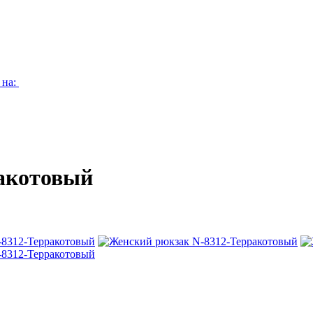
 на:
акотовый