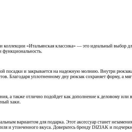
и коллекции «Итальянская классика» — это идеальный выбор дл
 и функциональность.
й посадки и закрывается на надежную молнию. Внутри рюкзака 
ов. Благодаря уплотненному дну рюкзак сохраняет форму, а мя
ия, а также отлично подойдет как дополнение к деловому или в
тный хаки.
деальным вариантом для подарка. Этот аксессуар станет незамен
тиля и утонченного вкуса. Доверьтесь бренду DIZIAK и подчерк