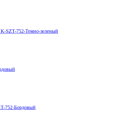
 K-SZT-752-Темно-зеленый
рдовый
ZT-752-Бордовый