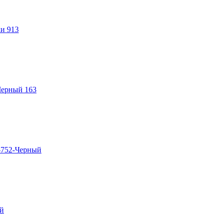
и 913
Черный 163
-752-Черный
й