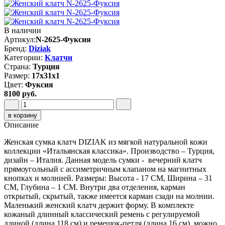
В наличии
Артикул:
N-2625-Фуксия
Бренд:
Diziak
Категории:
Клатчи
Страна:
Турция
Размер:
17х31х1
Цвет:
Фуксия
8100 руб.
в корзину
Описание
Женская сумка клатч DIZIAK из мягкой натуральной кожи
коллекции «Итальянская классика». Производство – Турция,
дизайн – Италия. Данная модель сумки - вечерний клатч
прямоугольный с ассиметричным клапаном на магнитных
кнопках и молнией. Размеры: Высота - 17 СМ, Ширина – 31
СМ, Глубина – 1 СМ. Внутри два отделения, карман
открытый, скрытый, также имеется карман сзади на молнии.
Маленький женский клатч держит форму. В комплекте
кожаный длинный классический ремень с регулируемой
длиной (длина 118 см) и ремешок-петля (длина 16 см), можно