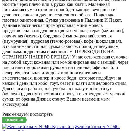
носить через плечо или в руках как клатч. Маленькая
винтажная сумка отлично подойдет как для вечернего и
делового, также и для повседневного образа. Подкладка
плотная однотонная. Сумка упакована в Пыльник И Пакет.
Данная классическая прямоугольная мини модель
представлена в следующих цветах: черная, серая (металлик),
горчичная (желтая), бордовая (темно-красная), зеленая
(изумрудная), пудровая (темно-розовая), кофе (шоколадная).
Эта минималистичная сумка саквояж подойдет девушкам,
девочкам-подросткам и женщинам. ПЕРЕХОДИТЕ НА
СТРАНИЦУ НАШЕГО БРЕНДА! У нас есть женская сумочка
на любой вкус: кожаная или комбинированная с замшей, через
плечо или с короткими ручками на цепочке, офисная или
вечерняя, стильная и модная или повседневная и
вместительная, шоппер и кросс боди, которые подойдут на
каждый день или хобо, тоут, багет и клатч для делового стиля.
Для офиса и работы, для учебы - в школу и в институт
(колледж), для путешествия и прогулки - трендовые турецкие
сумки от бренда Дизиак станут Вашим незаменимым
аксессуаром!
Рекомендуем посмотреть
НОВИНКА
Женский клатч N-946-