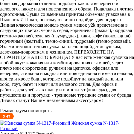
большая дорожная отлично подойдет как для вечернего и
делового, также и для повседневного образа. Подкладка плотная
однотонная. Сумка со змеиным принтом объёмная упакована в
Пыльник И Пакет, поэтому отлично подойдет для подарка.
Данная классическая модель сумки мешок y2k представлена в
следующих цветах: черная, серая, коричневая (рыжая), бордовая
(темно-красная), зеленая (изумрудная), хаки, кофе (шоколадная),
горчичный (желтый), темно-синий, пудровый (темно-розовый).
Эта минималистичная сумка на плечо подойдет девушкам,
девочкам-подросткам и женщинам. ПЕРЕХОДИТЕ НА
СТРАНИЦУ НАШЕГО БРЕНДА! У нас есть женская сумочка на
любой вкус: кожаная или комбинированная с замшей, через
плечо или с короткими ручками на цепочке, офисная или
вечерняя, стильная и модная или повседневная и вместительная,
шопер и кросс боди, которые подойдут на каждый день или
хобо, тоут, багет и клатч для делового стиля. Для офиса и
работы, для учебы - в школу и в институт (колледж), для
путешествия и прогулки - трендовые турецкие сумки от бренда
Дизиак станут Вашим незаменимым аксессуаром!
Рекомендуем посмотреть
ХИТ
Женская сумка N-1317-
Розовый
Артикул: N-1317-Розовый