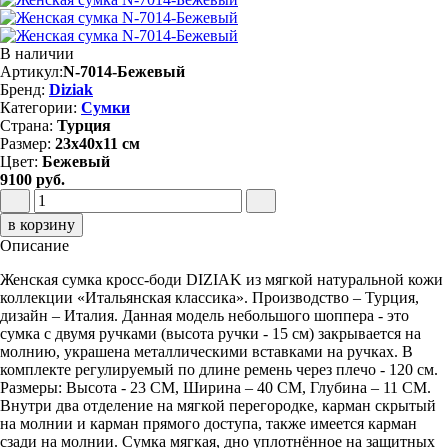
В наличии
Артикул:
N-7014-Бежевый
Бренд:
Diziak
Категории:
Сумки
Страна:
Турция
Размер:
23х40х11 см
Цвет:
Бежевый
9100 руб.
в корзину
Описание
Женская сумка кросс-боди DIZIAK из мягкой натуральной кожи
коллекции «Итальянская классика». Производство – Турция,
дизайн – Италия. Данная модель небольшого шоппера - это
сумка с двумя ручками (высота ручки - 15 см) закрывается на
молнию, украшена металлическими вставками на ручках. В
комплекте регулируемый по длине ремень через плечо - 120 см.
Размеры: Высота - 23 СМ, Ширина – 40 СМ, Глубина – 11 СМ.
Внутри два отделение на мягкой перегородке, карман скрытый
на молнии и карман прямого доступа, также имеется карман
сзади на молнии. Сумка мягкая, дно уплотнённое на защитных