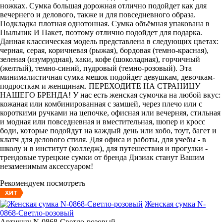
ножках. Сумка большая дорожная отлично подойдет как для
вечернего и делового, также и для повседневного образа.
Подкладка плотная однотонная. Сумка объёмная упакована в
Пыльник И Пакет, поэтому отлично подойдет для подарка.
Данная классическая модель представлена в следующих цветах:
черная, серая, коричневая (рыжая), бордовая (темно-красная),
зеленая (изумрудная), хаки, кофе (шоколадная), горчичный
(желтый), темно-синий, пудровый (темно-розовый). Эта
минималистичная сумка мешок подойдет девушкам, девочкам-
подросткам и женщинам. ПЕРЕХОДИТЕ НА СТРАНИЦУ
НАШЕГО БРЕНДА! У нас есть женская сумочка на любой вкус:
кожаная или комбинированная с замшей, через плечо или с
короткими ручками на цепочке, офисная или вечерняя, стильная
и модная или повседневная и вместительная, шопер и кросс
боди, которые подойдут на каждый день или хобо, тоут, багет и
клатч для делового стиля. Для офиса и работы, для учебы - в
школу и в институт (колледж), для путешествия и прогулки -
трендовые турецкие сумки от бренда Дизиак станут Вашим
незаменимым аксессуаром!
Рекомендуем посмотреть
ХИТ
Женская сумка N-
0868-Светло-розовый
Артикул: N-0868-Светло-розовый