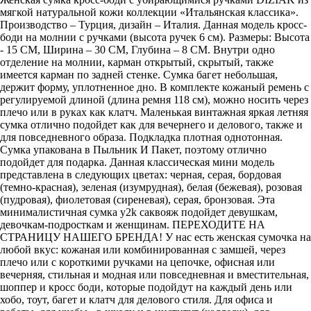
мягкой натуральной кожи коллекции «Итальянская классика».
Производство – Турция, дизайн – Италия. Данная модель кросс-
боди на молнии с ручками (высота ручек 6 см). Размеры: Высота
- 15 СМ, Ширина – 30 СМ, Глубина – 8 СМ. Внутри одно
отделение на молнии, карман открытый, скрытый, также
имеется карман по задней стенке. Сумка багет небольшая,
держит форму, уплотненное дно. В комплекте кожаный ремень с
регулируемой длиной (длина ремня 118 см), можно носить через
плечо или в руках как клатч. Маленькая винтажная яркая летняя
сумка отлично подойдет как для вечернего и делового, также и
для повседневного образа. Подкладка плотная однотонная.
Сумка упакована в Пыльник И Пакет, поэтому отлично
подойдет для подарка. Данная классическая мини модель
представлена в следующих цветах: черная, серая, бордовая
(темно-красная), зеленая (изумрудная), белая (бежевая), розовая
(пудровая), фиолетовая (сиреневая), серая, бронзовая. Эта
минималистичная сумка y2k саквояж подойдет девушкам,
девочкам-подросткам и женщинам. ПЕРЕХОДИТЕ НА
СТРАНИЦУ НАШЕГО БРЕНДА! У нас есть женская сумочка на
любой вкус: кожаная или комбинированная с замшей, через
плечо или с короткими ручками на цепочке, офисная или
вечерняя, стильная и модная или повседневная и вместительная,
шоппер и кросс боди, которые подойдут на каждый день или
хобо, тоут, багет и клатч для делового стиля. Для офиса и