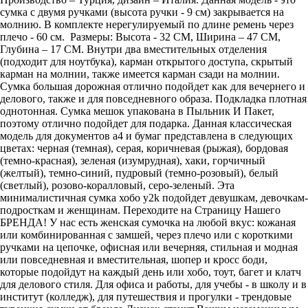
сумка с двумя ручками (высота ручки - 9 см) закрывается на
молнию. В комплекте нерегулируемый по длине ремень через
плечо - 60 см. Размеры: Высота - 32 СМ, Ширина – 47 СМ,
Глубина – 17 СМ. Внутри два вместительных отделения
(подходит для ноутбука), карман открытого доступа, скрытый
карман на молнии, также имеется карман сзади на молнии.
Сумка большая дорожная отлично подойдет как для вечернего и
делового, также и для повседневного образа. Подкладка плотная
однотонная. Сумка мешок упакована в Пыльник И Пакет,
поэтому отлично подойдет для подарка. Данная классическая
модель для документов а4 и бумаг представлена в следующих
цветах: черная (темная), серая, коричневая (рыжая), бордовая
(темно-красная), зеленая (изумрудная), хаки, горчичный
(желтый), темно-синий, пудровый (темно-розовый), белый
(светлый), розово-коралловый, серо-зеленый. Эта
минималистичная сумка хобо y2k подойдет девушкам, девочкам-
подросткам и женщинам. Переходите на Страницу Нашего
БРЕНДА! У нас есть женская сумочка на любой вкус: кожаная
или комбинированная с замшей, через плечо или с короткими
ручками на цепочке, офисная или вечерняя, стильная и модная
или повседневная и вместительная, шопер и кросс боди,
которые подойдут на каждый день или хобо, тоут, багет и клатч
для делового стиля. Для офиса и работы, для учебы - в школу и в
институт (колледж), для путешествия и прогулки - трендовые