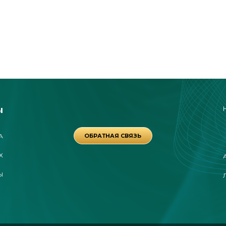
ы
А
ОБРАТНАЯ СВЯЗЬ
Х
Ы